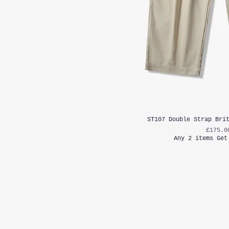
ST107 Double Strap Bri
가격
£175.0
Any 2 items Get
부가세 포