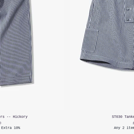
ers -- Hickory
ST030 Tank
0
 Extra 10%
Any 2 ite