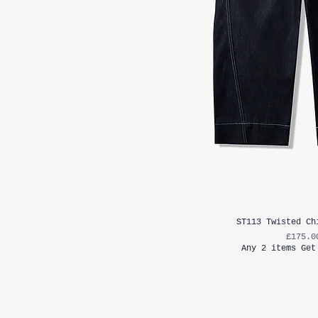
ST113 Twisted Ch
가격
£175.0
Any 2 items Get
부가세 포