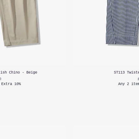
tish Chino - Beige
ST113 Twist
0
 Extra 10%
Any 2 ite
함:
부