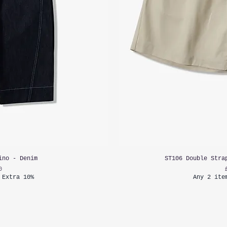
ino - Denim
ST106 Double Stra
0
 Extra 10%
Any 2 ite
함:
부