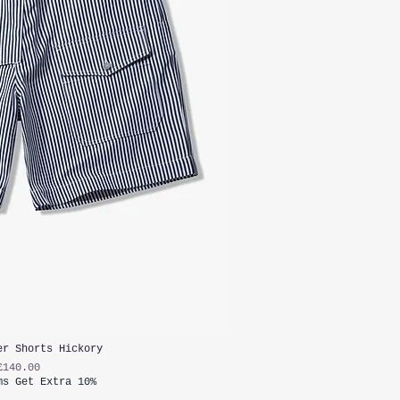
er Shorts Hickory
가격
£140.00
ms Get Extra 10%