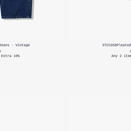
Jeans - Vintage
STCC058Pleated
0
 Extra 10%
Any 2 ite
함:
부