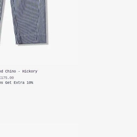
ed Chino - Hickory
가격
£175.00
ms Get Extra 10%
가세 포함: