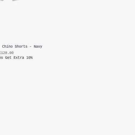
 Chino Shorts - Navy
가격
£128.00
ms Get Extra 10%
가세 포함: