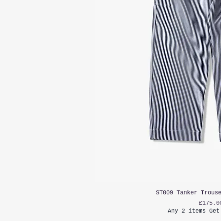
ST009 Tanker Trous
가격
£175.0
Any 2 items Get