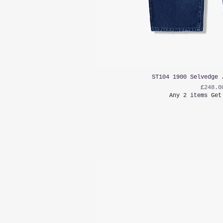
ST104 1900 Selvedge 
가격
£248.0
Any 2 items Get
부가세 포