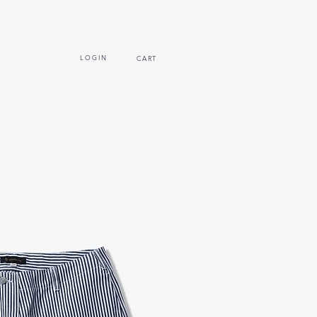
L O G I N
CART