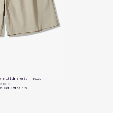
p British Shorts - Beige
가격
£140.00
ms Get Extra 10%
가세 포함: