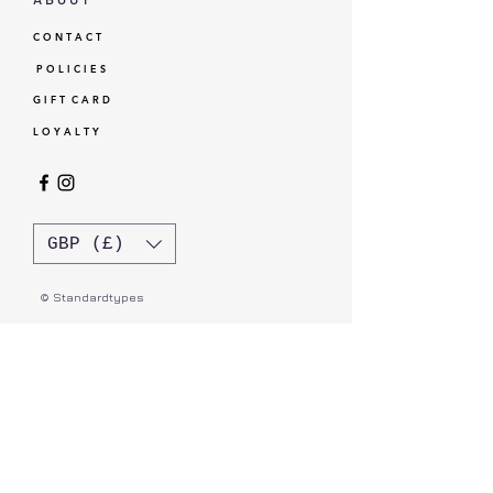
C O N T A C T
P O L I C I E S
G I F T C A R D
L O Y A L T Y
GBP (£)
© Standardtypes
- Standardtypes Co. Ltd - Standardtypes UK